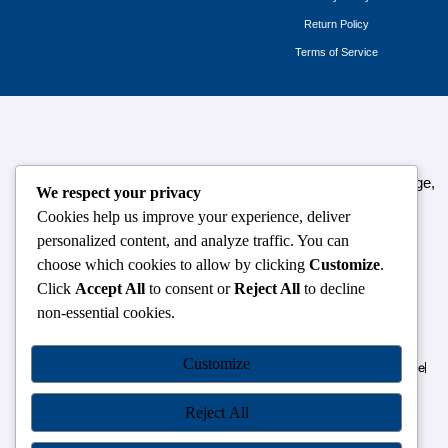
Return Policy
Terms of Service
124,3rd floor, above Pizza Hut,Opposite Venkateshwara College,
We respect your privacy
Near Durgabai Metro Station, South Campus Number No.1.
Cookies help us improve your experience, deliver
Delhi-110021
personalized content, and analyze traffic. You can
choose which cookies to allow by clicking
Customize
.
info.chanakyaiasacademy1993@gmail.com
Click
Accept All
to consent or
Reject All
to decline
non-essential cookies.
OUR CENTRES
Customize
Delhi
Amritsar
Chandigarh
Dhanbad
Hazaribagh
Jammu
Koderma
Pune
Ranchi
Srinagar
Patna
Reject All