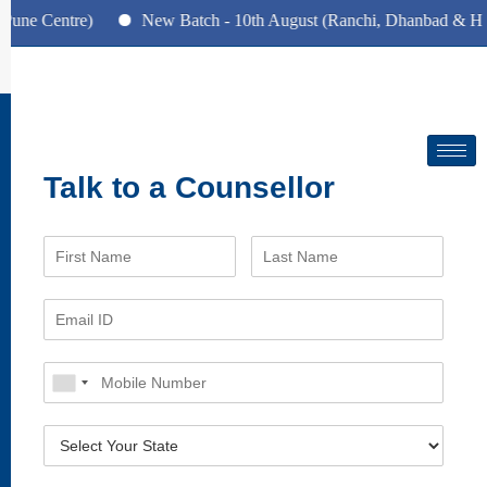
 Centre)
New Batch - 10th August (Ranchi, Dhanbad & Hazari
Magazine
Talk to a Counsellor