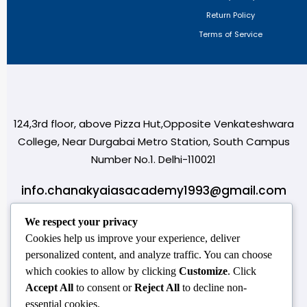
Return Policy
Terms of Service
124,3rd floor, above Pizza Hut,Opposite Venkateshwara
College, Near Durgabai Metro Station, South Campus
Number No.1. Delhi-110021
info.chanakyaiasacademy1993@gmail.com
OUR CENTRES
We respect your privacy
Cookies help us improve your experience, deliver
Delhi
Amritsar
Chandigarh
Dhanbad
Hazaribagh
Jammu
Koderma
Pune
personalized content, and analyze traffic. You can choose
Ranchi
Srinagar
Patna
which cookies to allow by clicking
Customize
. Click
Accept All
to consent or
Reject All
to decline non-
essential cookies.