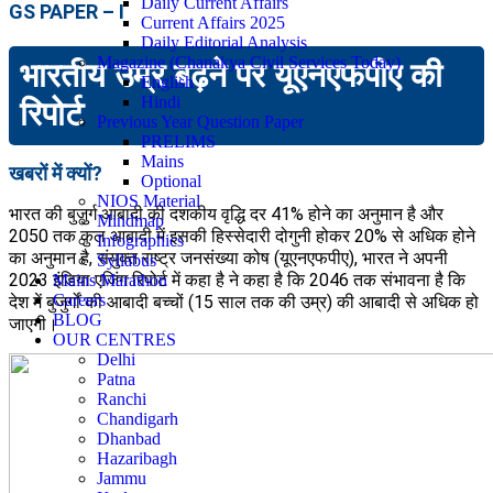
Daily Current Affairs
GS PAPER – I
Current Affairs 2025
Daily Editorial Analysis
Magazine (Chanakya Civil Services Today)
भारतीय उम्र बढ़ने पर यूएनएफपीए की
English
Hindi
रिपोर्ट
Previous Year Question Paper
PRELIMS
Mains
खबरों में क्यों?
Optional
NIOS Material
भारत की बुजुर्ग आबादी की दशकीय वृद्धि दर 41% होने का अनुमान है और
Mindmap
2050 तक कुल आबादी में इसकी हिस्सेदारी दोगुनी होकर 20% से अधिक होने
Infographics
का अनुमान है, संयुक्त राष्ट्र जनसंख्या कोष (यूएनएफपीए), भारत ने अपनी
Syllabus
2023 इंडिया एजिंग रिपोर्ट में कहा है ने कहा है कि 2046 तक संभावना है कि
Mains Marathon
Careers
देश में बुजुर्गों की आबादी बच्चों (15 साल तक की उम्र) की आबादी से अधिक हो
BLOG
जाएगी।
OUR CENTRES
Delhi
Patna
Ranchi
Chandigarh
Dhanbad
Hazaribagh
Jammu