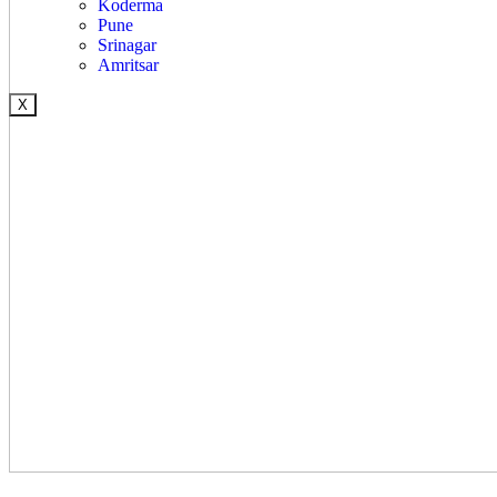
Koderma
Pune
Srinagar
Amritsar
X