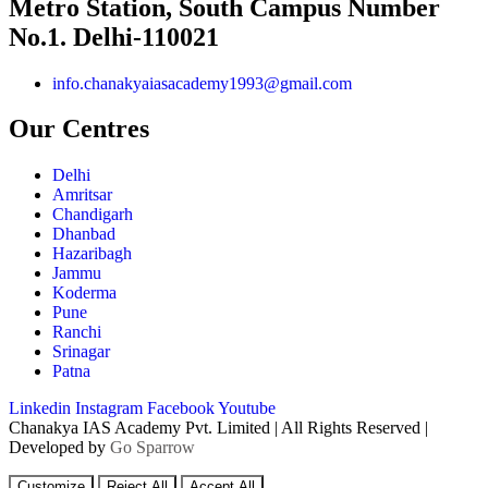
Metro Station, South Campus Number
No.1. Delhi-110021
info.chanakyaiasacademy1993@gmail.com
Our Centres
Delhi
Amritsar
Chandigarh
Dhanbad
Hazaribagh
Jammu
Koderma
Pune
Ranchi
Srinagar
Patna
Linkedin
Instagram
Facebook
Youtube
Chanakya IAS Academy Pvt. Limited | All Rights Reserved |
Developed by
Go Sparrow
Customize
Reject All
Accept All