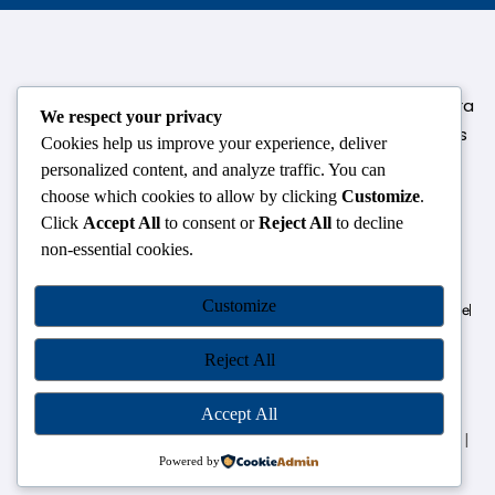
124,3rd floor, above Pizza Hut,Opposite Venkateshwara
We respect your privacy
College, Near Durgabai Metro Station, South Campus
Cookies help us improve your experience, deliver
Number No.1. Delhi-110021
personalized content, and analyze traffic. You can
choose which cookies to allow by clicking
Customize
.
info.chanakyaiasacademy1993@gmail.com
Click
Accept All
to consent or
Reject All
to decline
non-essential cookies.
OUR CENTRES
Customize
Delhi
Amritsar
Chandigarh
Dhanbad
Hazaribagh
Jammu
Koderma
Pune
Ranchi
Srinagar
Patna
Reject All
Accept All
Chanakya IAS Academy Pvt. Limited | All Rights Reserved |
Developed by
Go Sparrow
Powered by