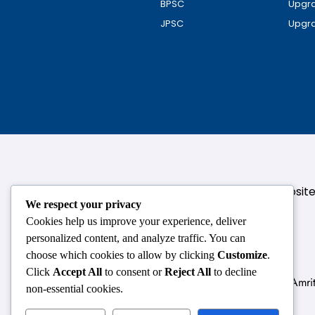
BPSC
Upgra
JPSC
Upgra
124,3rd floor, above Pizza Hut,Opposi
We respect your privacy
Cookies help us improve your experience, deliver
personalized content, and analyze traffic. You can
choose which cookies to allow by clicking
Customize
.
Click
Accept All
to consent or
Reject All
to decline
Delhi
Amrit
non-essential cookies.