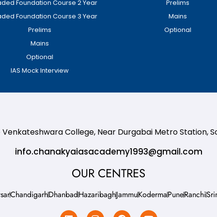
ded Foundation Course 2 Year
Prelims
ded Foundation Course 3 Year
Mains
Prelims
Optional
Mains
Optional
IAS Mock Interview
te Venkateshwara College, Near Durgabai Metro Station, 
info.chanakyaiasacademy1993@gmail.com
OUR CENTRES
sar
Chandigarh
Dhanbad
Hazaribagh
Jammu
Koderma
Pune
Ranchi
Sri