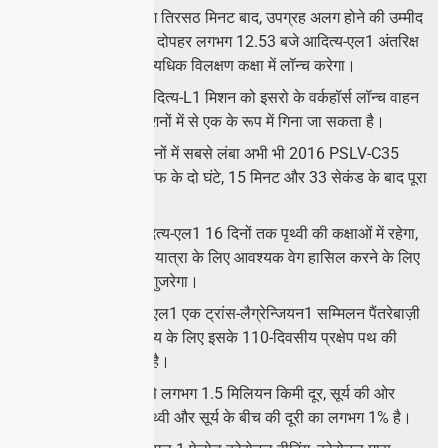
उड़ान भरने के लगभग तिरसठ मिनट बाद, उपग्रह अलग होने की उम्मीद
है क्योंकि पीएसएलवी दोपहर लगभग 12.53 बजे आदित्य-एल1 अंतरिक्ष
यान को पृथ्वी की अत्यधिक विलक्षण कक्षा में लॉन्च करेगा।
इस PSLV-C57/आदित्य-L1 मिशन को इसरो के वर्कहॉर्स लॉन्च वाहन
से जुड़े सबसे लंबे मिशनों में से एक के रूप में गिना जा सकता है।
हालाँकि, PSLV मिशनों में सबसे लंबा अभी भी 2016 PSLV-C35
मिशन है जो लिफ्ट-ऑफ के दो घंटे, 15 मिनट और 33 सेकंड के बाद पूरा
हुआ था।
प्रक्षेपण के बाद, आदित्य-एल1 16 दिनों तक पृथ्वी की कक्षाओं में रहेगा,
इस दौरान यह अपनी यात्रा के लिए आवश्यक वेग हासिल करने के लिए
पांच प्रक्रियाओं से गुजरेगा।
“इसके बाद, आदित्य-एल1 एक ट्रांस-लैग्रेन्जियन1 सम्मिलन पैंतरेबाज़ी
से गुजरता है, जो गंतव्य के लिए इसके 110-दिवसीय प्रक्षेप पथ की
शुरुआत का प्रतीक है।
आदित्य-एल1 पृथ्वी से लगभग 1.5 मिलियन किमी दूर, सूर्य की ओर
निर्देशित रहेगा; यह पृथ्वी और सूर्य के बीच की दूरी का लगभग 1% है।