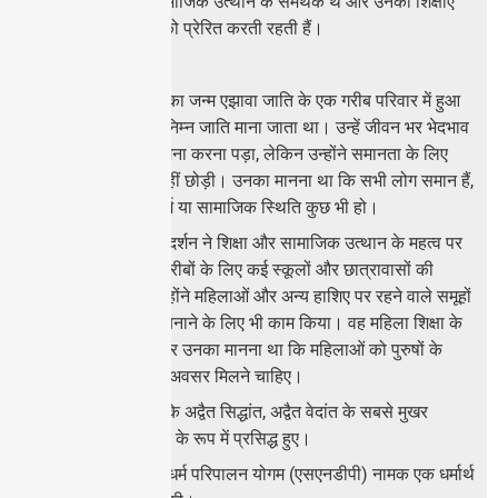
वह समानता और सामाजिक उत्थान के समर्थक थे और उनकी शिक्षाएँ
दुनिया भर के लोगों को प्रेरित करती रहती हैं।
उनकी पृष्ठभूमि: गुरु का जन्म एझावा जाति के एक गरीब परिवार में हुआ
था, जिसे उस समय निम्न जाति माना जाता था। उन्हें जीवन भर भेदभाव
और पूर्वाग्रह का सामना करना पड़ा, लेकिन उन्होंने समानता के लिए
अपनी लड़ाई कभी नहीं छोड़ी। उनका मानना था कि सभी लोग समान हैं,
चाहे उनकी जाति, धर्म या सामाजिक स्थिति कुछ भी हो।
उनका दर्शन: गुरु के दर्शन ने शिक्षा और सामाजिक उत्थान के महत्व पर
जोर दिया। उन्होंने गरीबों के लिए कई स्कूलों और छात्रावासों की
स्थापना की, और उन्होंने महिलाओं और अन्य हाशिए पर रहने वाले समूहों
के जीवन को बेहतर बनाने के लिए भी काम किया। वह महिला शिक्षा के
प्रबल समर्थक थे और उनका मानना था कि महिलाओं को पुरुषों के
समान अधिकार और अवसर मिलने चाहिए।
वह आदि शंकराचार्य के अद्वैत सिद्धांत, अद्वैत वेदांत के सबसे मुखर
प्रतिपादकों में से एक के रूप में प्रसिद्ध हुए।
उन्होंने श्री नारायण धर्म परिपालन योगम (एसएनडीपी) नामक एक धर्मार्थ