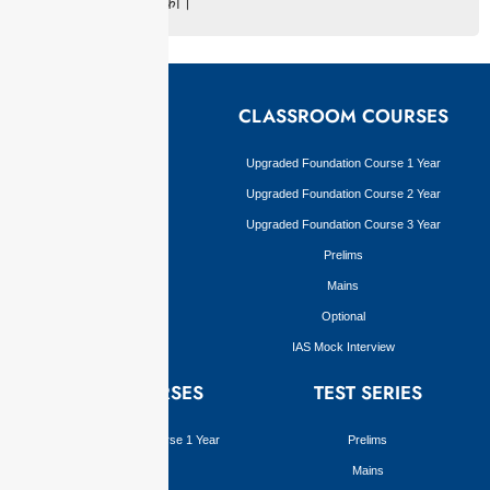
संगठन की स्थापना की।
EXAMS
CLASSROOM COURSES
Civil Services Examination
Upgraded Foundation Course 1 Year
BPSC
Upgraded Foundation Course 2 Year
JPSC
Upgraded Foundation Course 3 Year
Prelims
Mains
Optional
IAS Mock Interview
ONLINE COURSES
TEST SERIES
Upgraded Foundation Course 1 Year
Prelims
Prelims
Mains