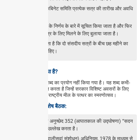
संसदीय मामलों की कैबिनेट समिति प्रत्येक सत्र की तारीख और अवधि
तय करती है।
राष्ट्रपति को समिति के निर्णय के बारे में सूचित किया जाता है और फिर
संसद सदस्यों को सत्र के लिए मिलने के लिए बुलाया जाता है।
संविधान निर्दिष्ट करता है कि दो संसदीय सत्रों के बीच छह महीने का
अंतराल नहीं होना चाहिए।
संसद का विशेष सत्र क्या है?
संविधान में “विशेष सत्र” शब्द का प्रयोग नहीं किया गया है। यह शब्द कभी-
कभी उन सत्रों को संदर्भित करता है जिन्हें सरकार विशिष्ट अवसरों के लिए
बुलाती है, जैसे संसदीय या राष्ट्रीय मील के पत्थर का स्मरणोत्सव।
आपातकाल के दौरान विशेष बैठक:
हालाँकि, संविधान का अनुच्छेद 352 (आपातकाल की उद्घोषणा) “सदन
की विशेष बैठक” का उल्लेख करता है।
संसद ने संविधान (चवालीसवां संशोधन) अधिनियम, 1978 के माध्यम से