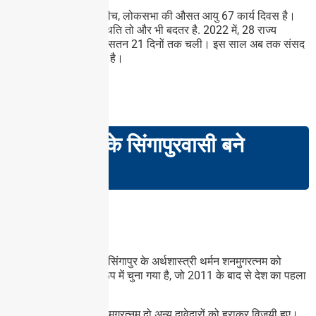
● 2002 और 2021 के बीच, लोकसभा की औसत आयु 67 कार्य दिवस है।
राज्य विधानसभाओं की स्थिति तो और भी बदतर है. 2022 में, 28 राज्य
विधानसभाओं की बैठक औसतन 21 दिनों तक चली। इस साल अब तक संसद
की 42 दिन बैठक हो चुकी है।
GS PAPER – II
भारतीय मूल के सिंगापुरवासी बने
राष्ट्रपति
खबरों में क्यों?
हाल ही में, भारतीय मूल के सिंगापुर के अर्थशास्त्री थर्मन शनमुगरत्नम को
सिंगापुर के राष्ट्रपति के रूप में चुना गया है, जो 2011 के बाद से देश का पहला
राष्ट्रपति चुनाव है।
70.4% वोटों के साथ, शनमुगरत्नम दो अन्य दावेदारों को हराकर विजयी हुए।