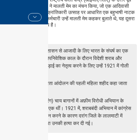
क्षेत्रीय केंद्र (एनईआरसी) ने मालती मेम का मंचन किया, जो एक आदिवासी
मंगरी ओरंग के जीवन और क्रांतिकारी उत्साह पर आधारित एक बहुभाषी नाटक
है। भारत। साथी बागान कर्मचारी उन्हें मालती मेम कहकर बुलाते थे, यह दूसरा
शब्द मेमसाहब का छोटा रूप है।
मंगरी ओरंग के बारे में
मंगरी ओरंग ब्रिटिश शासन से आजादी के लिए भारत के संघर्ष का एक
गुमनाम नायक है। औपनिवेशिक काल के दौरान विदेशी शराब और
अफ़ीम के ख़िलाफ़ लड़ाई का नेतृत्व करने के लिए उन्हें 1921 में गोली
मार दी गई थी।
उन्हें भारत के स्वतंत्रता आंदोलन की पहली महिला शहीद कहा जाता
है।
मालती मेम (मंगरी ओरंग) चाय बागानों में अफ़ीम विरोधी अभियान के
अग्रणी सदस्यों में से एक थीं। 1921 में, शराबबंदी अभियान में कांग्रेस
स्वयंसेवकों का समर्थन करने के कारण दरांग जिले के लालमाटी में
सरकारी समर्थकों द्वारा उनकी हत्या कर दी गई।