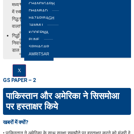
CHANDIGARH
मध्य प्रदेश के भोपाल, असम के रानी और पश्चिम बंगाल के राजभटखावा
DHANBAD
में स्थापित चार गिद्ध संरक्षण प्रजनन केंद्र (वीसीबीसी) सफेद दुम वाले
HAZARIBAGH
गिद्ध (जिप्स) के संरक्षण प्रजनन में शामिल हैं। बेंगालेंसिस), पतला चोंच
JAMMU
वाला गिद्ध (जिप्स टेनुइरोस्ट्रिस), और भारतीय गिद्ध (जिप्स इंडिकस)।
KODERMA
गिद्धों की आबादी में गिरावट के अभूतपूर्व पैमाने और गति ने सभी तीन
PUNE
निवासी जिप्स गिद्ध प्रजातियों को ‘गंभीर रूप से लुप्तप्राय’ श्रेणी में
SRINAGAR
डाल दिया है।
AMRITSAR
X
GS PAPER – 2
पाकिस्तान और अमेरिका ने सिसमोआ
पर हस्ताक्षर किये
खबरों में क्यों?
• पाकिस्तान ने अमेरिका के साथ सुरक्षा समझौते पर हस्ताक्षर करने को मंजूरी दे