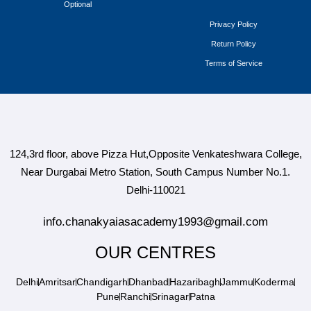
Optional
Privacy Policy
Return Policy
Terms of Service
124,3rd floor, above Pizza Hut,Opposite Venkateshwara College,
Near Durgabai Metro Station, South Campus Number No.1.
Delhi-110021
info.chanakyaiasacademy1993@gmail.com
OUR CENTRES
Delhi
Amritsar
Chandigarh
Dhanbad
Hazaribagh
Jammu
Koderma
Pune
Ranchi
Srinagar
Patna