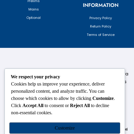
Prelims
INFORMATION
Mains
Optional
Privacy Policy
Return Policy
Terms of Service
124,3rd floor, above Pizza Hut,Opposite Venkateshwara
We respect your privacy
College, Near Durgabai Metro Station, South Campus
Cookies help us improve your experience, deliver
Number No.1. Delhi-110021
personalized content, and analyze traffic. You can
choose which cookies to allow by clicking
Customize
.
info.chanakyaiasacademy1993@gmail.com
Click
Accept All
to consent or
Reject All
to decline
non-essential cookies.
OUR CENTRES
Customize
Delhi
Amritsar
Chandigarh
Dhanbad
Hazaribagh
Jammu
Koderma
Pune