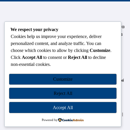
124,3rd floor, above Pizza Hut,Opposite Venkateshwara
We respect your privacy
College, Near Durgabai Metro Station, South Campus
Cookies help us improve your experience, deliver
Number No.1. Delhi-110021
personalized content, and analyze traffic. You can
choose which cookies to allow by clicking
Customize
.
info.chanakyaiasacademy1993@gmail.com
Click
Accept All
to consent or
Reject All
to decline
non-essential cookies.
OUR CENTRES
Customize
Delhi
Amritsar
Chandigarh
Dhanbad
Hazaribagh
Jammu
Koderma
Pune
Ranchi
Srinagar
Patna
Reject All
Accept All
Chanakya IAS Academy Pvt. Limited | All Rights Reserved |
Developed by
Go Sparrow
Powered by