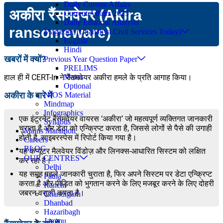
Daily Current Affairs
अकीरा रैंसमवेयर (Akira
Current Affairs 2025
Daily Editorial Analysis
ransomeware)
Magazine (Chanakya Civil Services Today)
English
Hindi
खबरों में क्यों?
Previous Year Question Paper
PRELIMS
हाल ही में CERT-In ने रैंसमवेयर अकीरा हमले के प्रति आगाह किया।
Mains
Optional
अकीरा के बारे में
NIOS Material
Mindmap
Infographics
एक इंटरनेट रैंसमवेयर वायरस ‘अकीरा’ जो महत्वपूर्ण व्यक्तिगत जानकारी
Syllabus
चुराता है और डेटा को एन्क्रिप्ट करता है, जिससे लोगों से पैसे की उगाही
Mains Marathon
होती है, साइबरस्पेस में रिपोर्ट किया गया है।
Careers
BLOG
यह कंप्यूटर मैलवेयर विंडोज़ और लिनक्स-आधारित सिस्टम को लक्षित
OUR CENTRES
कर रहा है।
Delhi
यह समूह पहले जानकारी चुराता है, फिर अपने सिस्टम पर डेटा एन्क्रिप्ट
Patna
करता है और पीड़ित को भुगतान करने के लिए मजबूर करने के लिए दोहरी
Ranchi
जबरन वसूली करता है।
Chandigarh
Dhanbad
Hazaribagh
Jammu