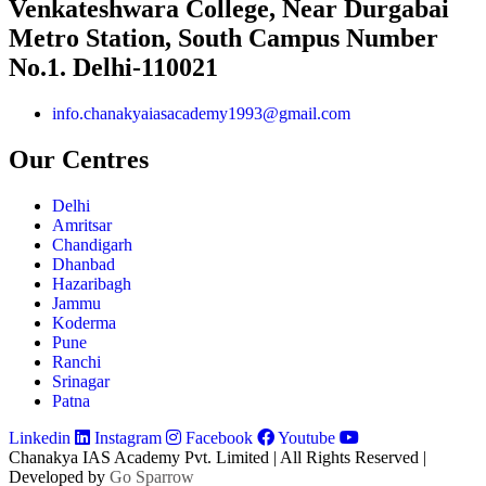
Venkateshwara College, Near Durgabai
Metro Station, South Campus Number
No.1. Delhi-110021
info.chanakyaiasacademy1993@gmail.com
Our Centres
Delhi
Amritsar
Chandigarh
Dhanbad
Hazaribagh
Jammu
Koderma
Pune
Ranchi
Srinagar
Patna
Linkedin
Instagram
Facebook
Youtube
Chanakya IAS Academy Pvt. Limited | All Rights Reserved |
Developed by
Go Sparrow