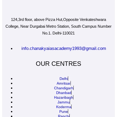
124,3rd floor, above Pizza Hut,Opposite Venkateshwara
College, Near Durgabai Metro Station, South Campus Number
No.1. Delhi-110021
info.chanakyaiasacademy1993@gmail.com
OUR CENTRES
Delhi
Amritsar
Chandigarh
Dhanbad
Hazaribagh
Jammu
Koderma
Pune
Ranchi