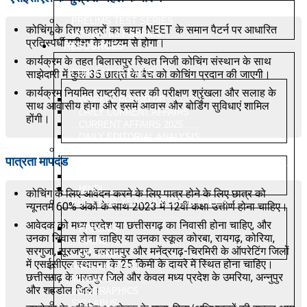
PRELIMS TEST SERIES
कोचिंग के लिए छात्रों का चयन NEET के समान पैटर्न पर आधारित
MAINS TEST SERIES
प्रतिस्पर्धी परीक्षा के माध्यम से होगा।
RESOURCES
कार्यक्रम के तहत बिलासपुर स्थित निजी कोचिंग संस्थान के साथ
साझेदारी में कुल 35 छात्रों के बैच को कोचिंग प्रदान की जाएगी।
CURRENT AFFAIRS
कार्यक्रम नियमित राष्ट्रीय स्तर की परीक्षण श्रृंखला और सलाह के
WEEKLY ROUND UP
साथ आवासीय होगा और इसमें आवास और बोर्डिंग सुविधाएं शामिल
DAILY CURRENT AFFAIRS
होंगी।
CURRENT AFFAIRS 2025
DAILY EDITORIAL ANALYSIS
MAGAZINE (CHANAKYA CIVIL SERVICES TODAY)
पात्रता मापदंड
ENGLISH
HINDI
कोचिंग के लिए आवेदन करने के लिए पात्र होने के लिए छात्र को
PREVIOUS YEAR QUESTION PAPER
न्यूनतम 60% अंकों के साथ 2023 में 12वीं कक्षा उत्तीर्ण होना चाहिए।
आवेदक को मध्य प्रदेश या छत्तीसगढ़ का निवासी होना चाहिए, और
PRELIMS
उनका निवास होना चाहिए या उनका स्कूल कोरबा, रायगढ़, कोरिया,
MAINS
सरगुजा, सूरजपुर, बलरामपुर और मनेंद्रगढ़-चिरमिरी के ऑपरेटिंग जिलों
OPTIONAL
में एसईसीएल स्थापना के 25 किमी के दायरे में स्थित होना चाहिए।
NIOS MATERIAL
छत्तीसगढ़ के भरतपुर जिले और केवल मध्य प्रदेश के उमरिया, अन्नुपुर
MINDMAP
और शहडोल जिले।
INFOGRAPHICS
SYLLABUS