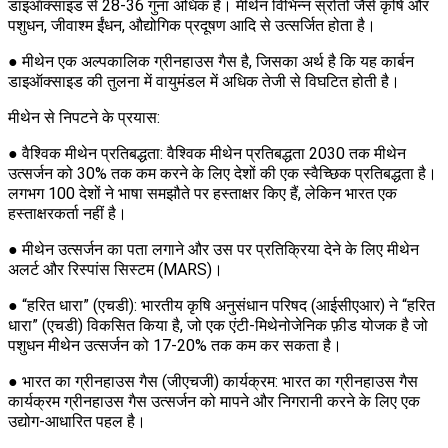
डाइऑक्साइड से 28-36 गुना अधिक है। मीथेन विभिन्न स्रोतों जैसे कृषि और
पशुधन, जीवाश्म ईंधन, औद्योगिक प्रदूषण आदि से उत्सर्जित होता है।
● मीथेन एक अल्पकालिक ग्रीनहाउस गैस है, जिसका अर्थ है कि यह कार्बन
डाइऑक्साइड की तुलना में वायुमंडल में अधिक तेजी से विघटित होती है।
मीथेन से निपटने के प्रयास:
● वैश्विक मीथेन प्रतिबद्धता: वैश्विक मीथेन प्रतिबद्धता 2030 तक मीथेन
उत्सर्जन को 30% तक कम करने के लिए देशों की एक स्वैच्छिक प्रतिबद्धता है।
लगभग 100 देशों ने भाषा समझौते पर हस्ताक्षर किए हैं, लेकिन भारत एक
हस्ताक्षरकर्ता नहीं है।
● मीथेन उत्सर्जन का पता लगाने और उस पर प्रतिक्रिया देने के लिए मीथेन
अलर्ट और रिस्पांस सिस्टम (MARS)।
● “हरित धारा” (एचडी): भारतीय कृषि अनुसंधान परिषद (आईसीएआर) ने “हरित
धारा” (एचडी) विकसित किया है, जो एक एंटी-मिथेनोजेनिक फ़ीड योजक है जो
पशुधन मीथेन उत्सर्जन को 17-20% तक कम कर सकता है।
● भारत का ग्रीनहाउस गैस (जीएचजी) कार्यक्रम: भारत का ग्रीनहाउस गैस
कार्यक्रम ग्रीनहाउस गैस उत्सर्जन को मापने और निगरानी करने के लिए एक
उद्योग-आधारित पहल है।