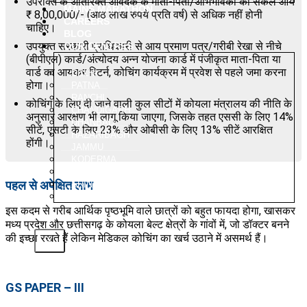
उपरोक्त के अतिरिक्त आवेदक के माता-पिता/अभिभावकों की सकल आय
MAINS MARATHON
₹ 8,00,000/- (आठ लाख रुपये प्रति वर्ष) से अधिक नहीं होनी
CAREERS
चाहिए।
BLOG
उपयुक्त सरकारी प्राधिकारी से आय प्रमाण पत्र/गरीबी रेखा से नीचे
OUR CENTRES
(बीपीएल) कार्ड/अंत्योदय अन्न योजना कार्ड में पंजीकृत माता-पिता या
वार्ड का आयकर रिटर्न, कोचिंग कार्यक्रम में प्रवेश से पहले जमा करना
DELHI
होगा।
PATNA
RANCHI
कोचिंग के लिए दी जाने वाली कुल सीटों में कोयला मंत्रालय की नीति के
CHANDIGARH
अनुसार आरक्षण भी लागू किया जाएगा, जिसके तहत एससी के लिए 14%
DHANBAD
सीटें, एसटी के लिए 23% और ओबीसी के लिए 13% सीटें आरक्षित
HAZARIBAGH
होंगी।
JAMMU
KODERMA
PUNE
पहल से अपेक्षित लाभ
SRINAGAR
AMRITSAR
इस कदम से गरीब आर्थिक पृष्ठभूमि वाले छात्रों को बहुत फायदा होगा, खासकर
मध्य प्रदेश और छत्तीसगढ़ के कोयला बेल्ट क्षेत्रों के गांवों में, जो डॉक्टर बनने
की इच्छा रखते हैं लेकिन मेडिकल कोचिंग का खर्च उठाने में असमर्थ हैं।
X
GS PAPER – III