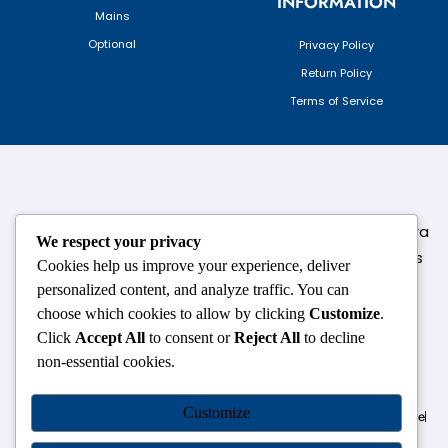
INFORMATION
Mains
Optional
Privacy Policy
Return Policy
Terms of Service
124,3rd floor, above Pizza Hut,Opposite Venkateshwara
We respect your privacy
College, Near Durgabai Metro Station, South Campus
Cookies help us improve your experience, deliver
Number No.1. Delhi-110021
personalized content, and analyze traffic. You can
choose which cookies to allow by clicking
Customize
.
info.chanakyaiasacademy1993@gmail.com
Click
Accept All
to consent or
Reject All
to decline
non-essential cookies.
OUR CENTRES
Customize
Delhi
Amritsar
Chandigarh
Dhanbad
Hazaribagh
Jammu
Koderma
Pune
Ranchi
Srinagar
Patna