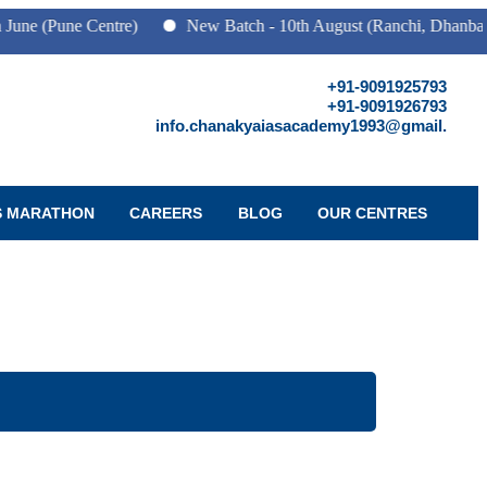
ne Centre)
New Batch - 10th August (Ranchi, Dhanbad & Haza
+91-9091925793
+91-9091926793
info.chanakyaiasacademy1993@gmail.
S MARATHON
CAREERS
BLOG
OUR CENTRES