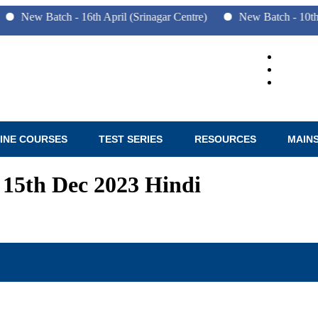
Batch - 16th April (Srinagar Centre)
New Batch - 10th June (Pu
INE COURSES
TEST SERIES
RESOURCES
MAIN
r 15th Dec 2023 Hindi