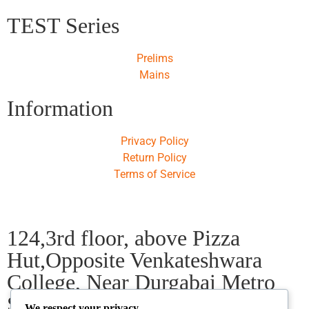
TEST Series
Prelims
Mains
Information
Privacy Policy
Return Policy
Terms of Service
124,3rd floor, above Pizza
Hut,Opposite Venkateshwara
College, Near Durgabai Metro
Station, South Campus Number
We respect your privacy