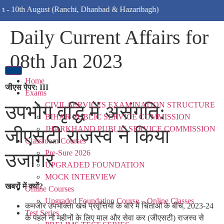
ugust (Ranchi, Dhanbad & Hazaribagh)
Daily Current Affairs for
08th Jan 2023
Home
जीएस पेपर: III
Exams
CIVIL SERVICES EXAMINATION STRUCTURE
उपभोग वृद्धि में असंगति:
BIHAR PUBLIC SERVICE COMMISSION
JHARKHAND PUBLIC SERVICE COMMISSION
जीएसटी राजस्व ने किया
Classroom Courses
Pre-Sure 2026
उजागर
UPGRADED FOUNDATION
MOCK INTERVIEW
खबरों में क्यों?
Online Courses
Upgraded Foundation Course – Online Classes
कमजोर उपभोक्ता खर्च प्रवृत्तियों के बारे में चिंताओं के बीच, 2023-24
Test Series
के पहले नौ महीनों के लिए माल और सेवा कर (जीएसटी) राजस्व से