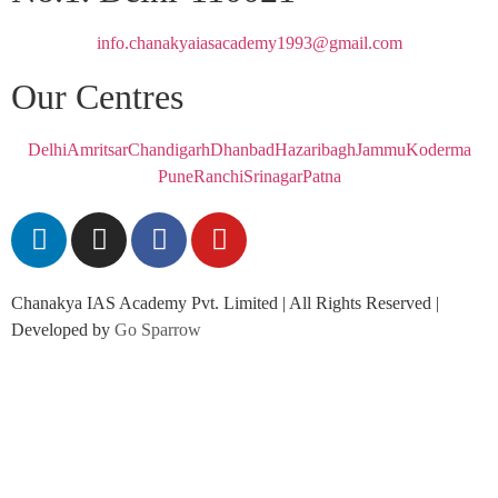
info.chanakyaiasacademy1993@gmail.com
Our Centres
Delhi
Amritsar
Chandigarh
Dhanbad
Hazaribagh
Jammu
Koderma
Pune
Ranchi
Srinagar
Patna
Chanakya IAS Academy Pvt. Limited | All Rights Reserved |
Developed by
Go Sparrow