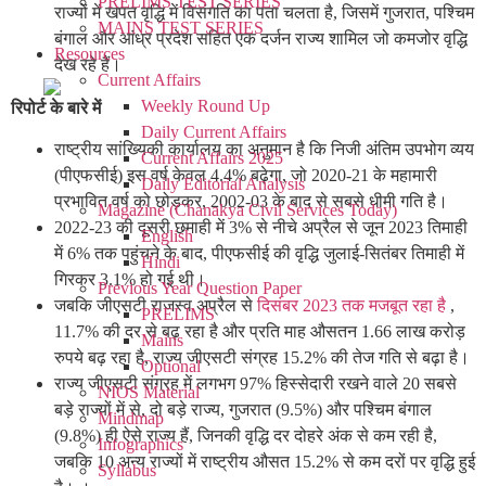
PRELIMS TEST SERIES
राज्यों में खपत वृद्धि में विसंगति का पता चलता है, जिसमें गुजरात, पश्चिम
MAINS TEST SERIES
बंगाल और आंध्र प्रदेश सहित एक दर्जन राज्य शामिल जो कमजोर वृद्धि
Resources
देख रहे हैं।
Current Affairs
Weekly Round Up
रिपोर्ट के बारे में
Daily Current Affairs
राष्ट्रीय सांख्यिकी कार्यालय का अनुमान है कि निजी अंतिम उपभोग व्यय
Current Affairs 2025
(पीएफसीई) इस वर्ष केवल 4.4% बढ़ेगा, जो 2020-21 के महामारी
Daily Editorial Analysis
प्रभावित वर्ष को छोड़कर, 2002-03 के बाद से सबसे धीमी गति है।
Magazine (Chanakya Civil Services Today)
2022-23 की दूसरी छमाही में 3% से नीचे अप्रैल से जून 2023 तिमाही
English
में 6% तक पहुंचने के बाद, पीएफसीई की वृद्धि जुलाई-सितंबर तिमाही में
Hindi
गिरकर 3.1% हो गई थी।
Previous Year Question Paper
जबकि जीएसटी राजस्व अप्रैल से
दिसंबर 2023 तक मजबूत रहा है
,
PRELIMS
11.7% की दर से बढ़ रहा है और प्रति माह औसतन 1.66 लाख करोड़
Mains
रुपये बढ़ रहा है, राज्य जीएसटी संग्रह 15.2% की तेज गति से बढ़ा है।
Optional
राज्य जीएसटी संग्रह में लगभग 97% हिस्सेदारी रखने वाले 20 सबसे
NIOS Material
बड़े राज्यों में से, दो बड़े राज्य, गुजरात (9.5%) और पश्चिम बंगाल
Mindmap
(9.8%) ही ऐसे राज्य हैं, जिनकी वृद्धि दर दोहरे अंक से कम रही है,
Infographics
जबकि 10 अन्य राज्यों में राष्ट्रीय औसत 15.2% से कम दरों पर वृद्धि हुई
Syllabus