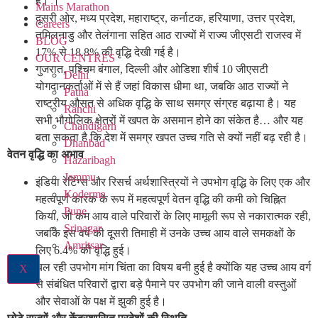
है। ।
Mains Marathon
दूसरी ओर, मध्य प्रदेश, महाराष्ट्र, कर्नाटक, हरियाणा, उत्तर प्रदेश,
Careers
तमिलनाडु और तेलंगाना सहित आठ राज्यों में राज्य जीएसटी राजस्व में
BLOG
17% से 18.8% की वृद्धि देखी गई है।
OUR CENTRES
गुजरात, पश्चिम बंगाल, दिल्ली और ओडिशा शीर्ष 10 जीएसटी
Delhi
योगदानकर्ताओं में से हैं जहां विकास धीमा था, जबकि आठ राज्यों ने
Patna
राष्ट्रीय औसत से अधिक वृद्धि के साथ समग्र संग्रह बढ़ाया है। यह
Ranchi
सभी भौगोलिक क्षेत्रों में खपत के असमान होने का संकेत है… और यह
Chandigarh
बता सकता है कि देश में समग्र खपत उच्च गति से क्यों नहीं बढ़ रही है।
Dhanbad
वेतन वृद्धि का अभाव
Hazaribagh
Jammu
इंडिया रेटिंग्स और रिसर्च अर्थशास्त्रियों ने उपभोग वृद्धि के लिए एक और
Koderma
महत्वपूर्ण कारक के रूप में महत्वपूर्ण वेतन वृद्धि की कमी को चिह्नित
Pune
किया, जो कम आय वाले परिवारों के लिए मामूली रूप से नकारात्मक रही,
Srinagar
जबकि इस वर्ष की दूसरी तिमाही में उनके उच्च आय वाले समकक्षों के
Amritsar
लिए 6.4% की वृद्धि हुई।
चल रही उपभोग मांग चिंता का विषय बनी हुई है क्योंकि यह उच्च आय वर्ग
X
से संबंधित परिवारों द्वारा बड़े पैमाने पर उपभोग की जाने वाली वस्तुओं
और सेवाओं के पक्ष में झुकी हुई है।